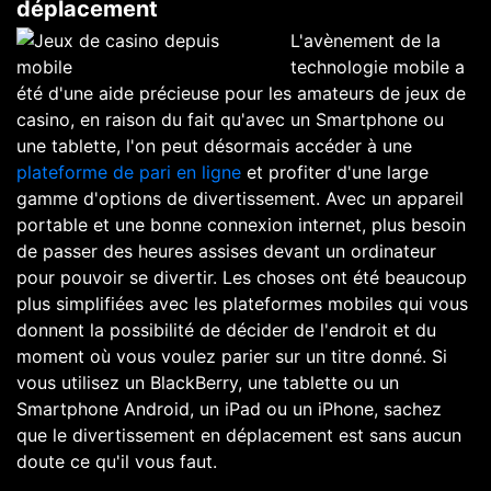
déplacement
L'avènement de la
technologie mobile a
été d'une aide précieuse pour les amateurs de jeux de
casino, en raison du fait qu'avec un Smartphone ou
une tablette, l'on peut désormais accéder à une
plateforme de pari en ligne
et profiter d'une large
gamme d'options de divertissement. Avec un appareil
portable et une bonne connexion internet, plus besoin
de passer des heures assises devant un ordinateur
pour pouvoir se divertir. Les choses ont été beaucoup
plus simplifiées avec les plateformes mobiles qui vous
donnent la possibilité de décider de l'endroit et du
moment où vous voulez parier sur un titre donné. Si
vous utilisez un BlackBerry, une tablette ou un
Smartphone Android, un iPad ou un iPhone, sachez
que le divertissement en déplacement est sans aucun
doute ce qu'il vous faut.