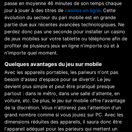
passe en moyenne 46 minutes de son temps chaque
jour à jouer à des titres de
casinos en ligne
. Cette
évolution du secteur du pari mobile est en grande
partie due aux récentes avancées technologiques. Ne
perdez donc pas une seconde pour installer un casino
de jeux mobiles sur votre tablette ou téléphone afin de
profiter de plusieurs jeux en ligne n'importe où et à
n'importe quel moment.
Quelques avantages du jeu sur mobile
Avec les appareils portables, les parieurs n'ont pas
besoin d'assez d'espace pour se divertir. Le jeu
devient plus simple et peut être pratiqué presque
partout : dans le métro, dans une salle d'attente, en
voiture, etc. De plus, le jeu sur mobile offre l'avantage
de la discrétion. Vous n'attirerez pas l'attention d'un
grand nombre comme si vous jouiez sur PC. Avec les
dimensions réduites des appareils, il saura donc être
l'appareil adéquat pour les parieurs qui mettent un