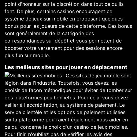
point d'honneur sur la discrétion dans tout ce qu'ils
font. De plus, certains casinos encouragent ce
système de jeux sur mobile en proposant quelques
bonus pour les joueurs de cette plateforme. Ces bonus
sont généralement de la catégorie des
correspondances sur dépôt et vous permettent de
booster votre versement pour des sessions encore
plus fun sur mobile.
Les meilleurs sites pour jouer en déplacement
Ces sites de jeu mobile sont
légion dans l'industrie. Toutefois, vous devez les
choisir de façon méthodique pour éviter de tomber sur
des plateformes peu honnêtes. Pour cela, vous devez
veiller à l'accréditation, au système de paiement. Le
service clientèle et les options de paiement utilisées
sur la plateforme pourraient également vous aider en
ce qui concerne le choix d'un casino de jeux mobiles.
Pour finir, n'oubliez pas de vérifier les avis des