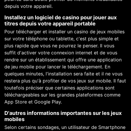
depuis votre appareil.
Installez un logiciel de casino pour jouer aux
titres depuis votre appareil portable
Pour télécharger et installer un casino de jeux mobiles
sur votre téléphone ou tablette, c'est plus simple et
plus rapide que vous ne pourrez le penser. Il vous
suffit d'activer votre connexion internet et de vous
rendre sur un établissement qui offre une application
de jeu mobile pour lancer le téléchargement. En
quelques minutes, l'installation sera faite et il ne vous
restera plus qu'à profiter de vos jeux sur mobile. Il faut
toutefois préciser que certaines applications sont
téléchargeables sur les grandes plateformes comme
App Store et Google Play.
D'autres informations importantes sur les jeux
mobiles
Selon certains sondages, un utilisateur de Smartphone